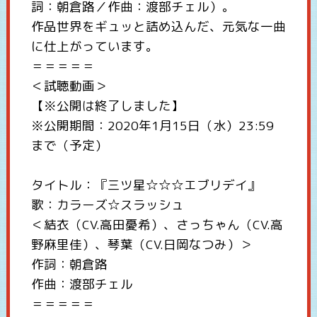
詞：朝倉路／作曲：渡部チェル）。
作品世界をギュッと詰め込んだ、元気な一曲
に仕上がっています。
＝＝＝＝＝
＜試聴動画＞
【※公開は終了しました】
※公開期間：2020年1月15日（水）23:59
まで（予定）
タイトル：『三ツ星☆☆☆エブリデイ』
歌：カラーズ☆スラッシュ
＜結衣（CV.高田憂希）、さっちゃん（CV.高
野麻里佳）、琴葉（CV.日岡なつみ）＞
作詞：朝倉路
作曲：渡部チェル
＝＝＝＝＝