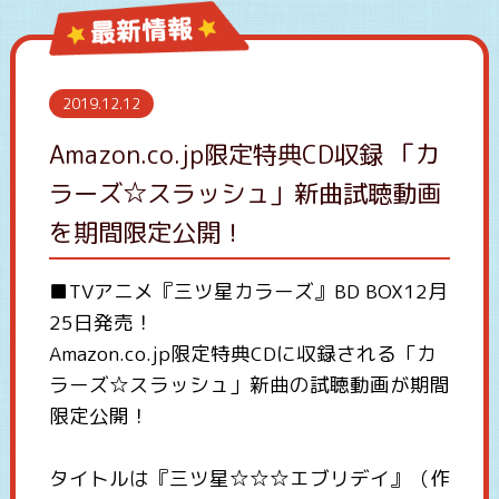
2019.12.12
Amazon.co.jp限定特典CD収録 「カ
ラーズ☆スラッシュ」新曲試聴動画
を期間限定公開！
■TVアニメ『三ツ星カラーズ』BD BOX12月
25日発売！
Amazon.co.jp
限定特典
CD
に収録される「カ
ラーズ
☆
スラッシュ」新曲の試聴動画が期間
限定公開！
タイトルは『三ツ星
☆☆☆
エブリデイ』（作