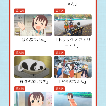
ゃん」
第8話
第7話
「はくぶつかん」
「トリック オア トリ
ート！」
第6話
第5話
「弱点さがし会ぎ」
「どうぶつえん」
第4話
第3話