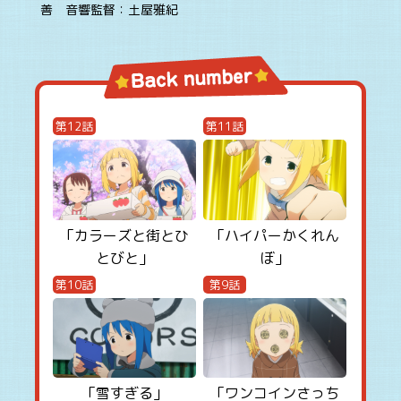
善 音響監督：土屋雅紀
第12話
第11話
「カラーズと街とひ
「ハイパーかくれん
とびと」
ぼ」
第10話
第9話
「雪すぎる」
「ワンコインさっち