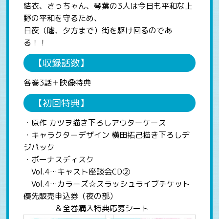
結衣、さっちゃん、琴葉の3人は今日も平和な上
野の平和を守るため、
日夜（嘘、夕方まで）街を駆け回るのであ
る！！
【収録話数】
各巻3話＋映像特典
【初回特典】
・原作 カツヲ描き下ろしアウターケース
・キャラクターデザイン 横田拓己描き下ろしデ
ジパック
・ボーナスディスク
Vol.4…キャスト座談会CD②
Vol.4…カラーズ☆スラッシュライブチケット
優先販売申込券（夜の部）
＆全巻購入特典応募シート