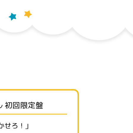
 初回限定盤
かせろ！」