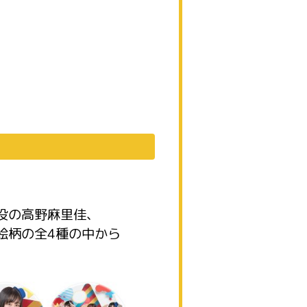
、
役の高野麻里佳、
絵柄の全4種の中から