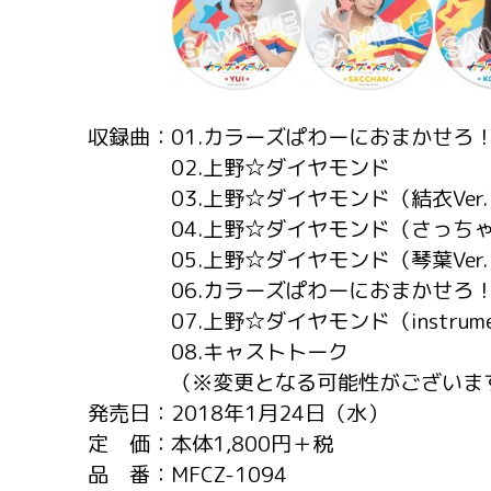
収録曲：
01.カラーズぱわーにおまかせろ
02.上野☆ダイヤモンド
03.上野☆ダイヤモンド（結衣Ver
04.上野☆ダイヤモンド（さっちゃん
05.上野☆ダイヤモンド（琴葉Ver
06.カラーズぱわーにおまかせろ！（in
07.上野☆ダイヤモンド（instrume
08.キャストトーク
（※変更となる可能性がございま
発売日：
2018年1月24日（水）
定 価：
本体1,800円＋税
品 番：
MFCZ-1094