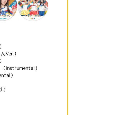
！
.）
Ver.）
.）
strumental）
ntal）
す）