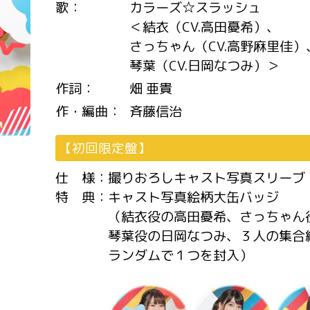
歌：
カラーズ☆スラッシュ
＜結衣（CV.高田憂希）、
さっちゃん（CV.高野麻里佳）
琴葉（CV.日岡なつみ）＞
作詞：
畑 亜貴
作・編曲：
斉藤信治
【初回限定盤】
仕 様：
撮りおろしキャスト写真スリーブ
特 典：
キャスト写真絵柄大缶バッジ
（結衣役の高田憂希、さっちゃん
琴葉役の日岡なつみ、３人の集合
ランダムで１つを封入）